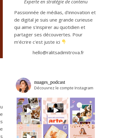
Experte en stratégie de contenu
Passionnée de médias, d'innovation et
de digital je suis une grande curieuse
qui aime s'inspirer au quotidien et
partager ses découvertes. Pour
m'écrire c'est juste ici
hello@ralitsadimitrova.fr
nuages_podcast
Découvrez le compte Instagram
du
le
is
ne
Avant tout départ en vacances, j’adore m
Et si on se partageait en
es