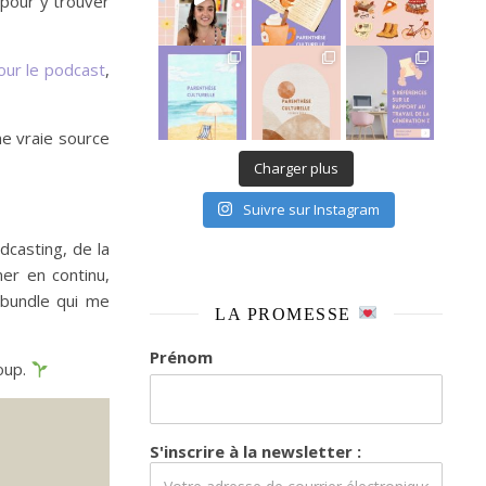
 pour y trouver
It’s been a long time coming mais je
our le podcast
,
ne vraie source
Charger plus
Suivre sur Instagram
dcasting, de la
mer en continu,
 bundle qui me
LA PROMESSE
Prénom
coup.
S'inscrire à la newsletter :