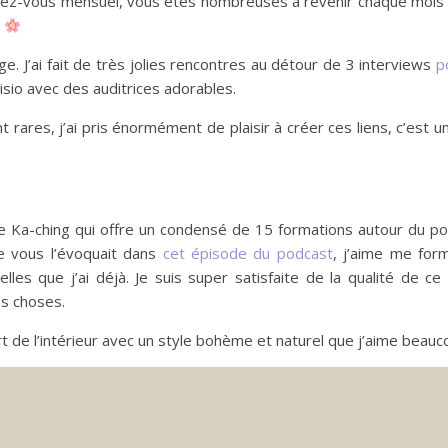
endez-vous mensuel, vous êtes nombreuses à revenir chaque mois
.
ge. J’ai fait de très jolies rencontres au détour de 3 interviews
p
isio avec des auditrices adorables.
 rares, j’ai pris énormément de plaisir à créer ces liens, c’est u
undle Ka-ching qui offre un condensé de 15 formations autour du po
je vous l’évoquait dans
cet épisode du podcast
, j’aime me for
es que j’ai déjà. Je suis super satisfaite de la qualité de ce
es choses.
rt de l’intérieur avec un style bohème et naturel que j’aime beau