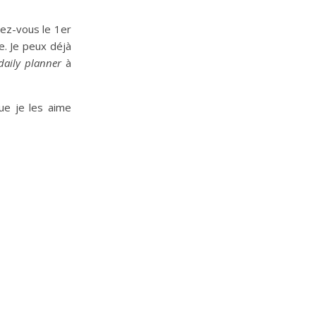
ez-vous le 1er
le. Je peux déjà
daily planner
à
ue je les aime