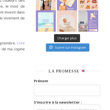
es couleurs des
e, le mois de
ent investi dans
It’s been a long time coming mais je
lle vivement de
Charger plus
septembre.
Côté
Suivre sur Instagram
 de ma copine
LA PROMESSE
Prénom
S'inscrire à la newsletter :