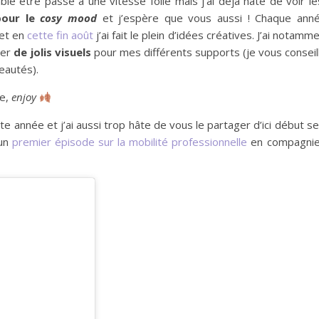
le être passé à une vitesse folle mais j’ai déjà hâte de voir l
pour le
cosy mood
et j’espère que vous aussi ! Chaque anné
et en
cette fin août
j’ai fait le plein d’idées créatives. J’ai notamm
ser
de jolis visuels
pour mes différents supports (je vous consei
eautés).
ne,
enjoy
tte année et j’ai aussi trop hâte de vous le partager d’ici début 
 un
premier épisode sur la mobilité professionnelle
en compagnie