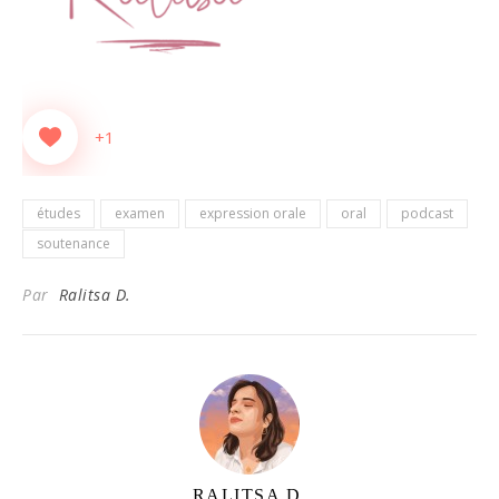
+1
études
examen
expression orale
oral
podcast
soutenance
Par
Ralitsa D.
RALITSA D.